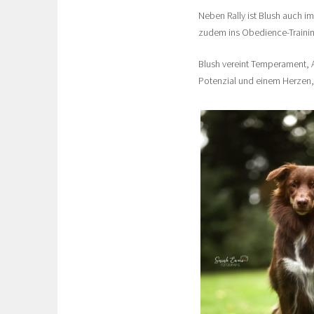
Neben Rally ist Blush auch im 
zudem ins Obedience-Training
Blush vereint Temperament, Ar
Potenzial und einem Herzen,