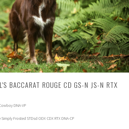
L'S BACCARAT ROUGE CD GS-N JS-N RTX
s Cowboy DNA-VP
 Simply Frosted STDsd ODX CDX RTX DNA-CP