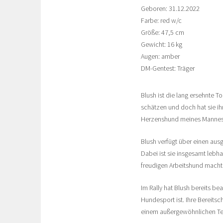
Geboren: 31.12.2022
Farbe: red w/c
Größe: 47,5 cm
Gewicht: 16 kg
Augen: amber
DM-Gentest: Träger
Blush ist die lang ersehnte T
schätzen und doch hat sie ih
Herzenshund meines Mannes u
Blush verfügt über einen ausg
Dabei ist sie insgesamt lebha
freudigen Arbeitshund macht. 
Im Rally hat Blush bereits b
Hundesport ist. Ihre Bereits
einem außergewöhnlichen Te