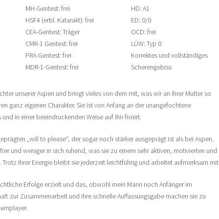
MH-Gentest: frei
HD: A1
HSF4 (erbl. Katarakt): frei
ED: 0/0
CEA-Gentest: Träger
OCD: frei
CMR-1 Gentest: frei
LÜW: Typ 0
PRA-Gentest: frei
Korrektes und vollständiges
MDR-1-Gentest: frei
Scherengebiss
ochter unserer Aspen und bringt vieles von dem mit, was wir an ihrer Mutter so
ren ganz eigenen Charakter. Sie ist von Anfang an der unangefochtene
nd in einer beeindruckenden Weise auf ihn fixiert.
eprägten „will to please“, der sogar noch stärker ausgeprägt ist als bei Aspen.
fter und weniger in sich ruhend, was sie zu einem sehr aktiven, motivierten und
Trotz ihrer Energie bleibt sie jederzeit leichtführig und arbeitet aufmerksam mit
eachtliche Erfolge erzielt und das, obwohl mein Mann noch Anfänger im
chaft zur Zusammenarbeit und ihre schnelle Auffassungsgabe machen sie zu
amplayer.