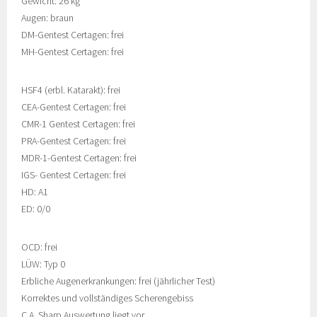
Gewicht: 26 kg
Augen: braun
DM-Gentest Certagen: frei
MH-Gentest Certagen: frei
HSF4 (erbl. Katarakt): frei
CEA-Gentest Certagen: frei
CMR-1 Gentest Certagen: frei
PRA-Gentest Certagen: frei
MDR-1-Gentest Certagen: frei
IGS- Gentest Certagen: frei
HD: A1
ED: 0/0
OCD: frei
LÜW: Typ 0
Erbliche Augenerkrankungen: frei (jährlicher Test)
Korrektes und vollständiges Scherengebiss
C.A. Sharp Auswertung liegt vor