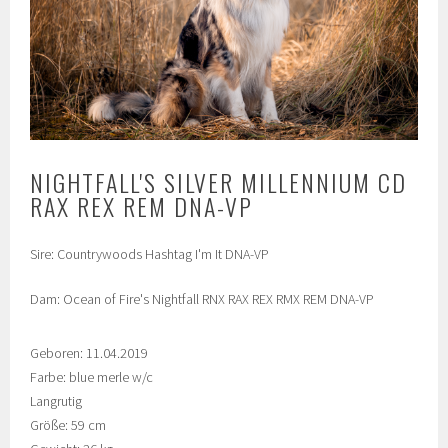
NIGHTFALL'S SILVER MILLENNIUM CD
RAX REX REM DNA-VP
Sire: Countrywoods Hashtag I'm It DNA-VP
Dam: Ocean of Fire's Nightfall RNX RAX REX RMX REM DNA-VP
Geboren: 11.04.2019
Farbe: blue merle w/c
Langrutig
Größe: 59 cm