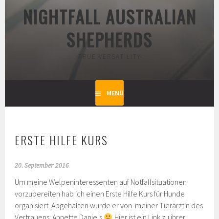
NIGHTFALL AUSTRALIAN
SHEPHERDS
-TRUE VERSATILITY-
MENÜ
ERSTE HILFE KURS
20. September 2016
Um meine Welpeninteressenten auf Notfallsituationen
vorzubereiten hab ich einen Erste Hilfe Kurs für Hunde
organisiert. Abgehalten wurde er von meiner Tierärztin des
Vertrauens: Annette Daniels
Hier ist ein Link zu ihrer