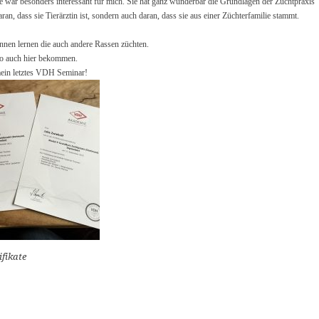
 war besonders interessant für mich. Sie hat ganz wunderbar die Grundlagen der Zuchtpraxis
daran, dass sie Tierärztin ist, sondern auch daran, dass sie aus einer Züchterfamilie stammt.
ennen lernen die auch andere Rassen züchten.
lso auch hier bekommen.
mein letztes VDH Seminar!
fikate