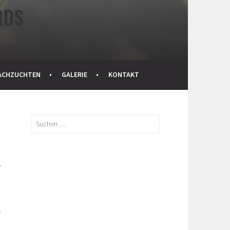
RDS
ACHZUCHTEN
GALERIE
KONTAKT
Suchen
nach:
r
h