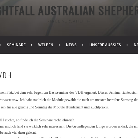
GHTFALL AUSTRALIAN SHEPHE
-TRUE VERSATILITY-
SEMINARE
WELPEN
NEWS
UNSERE AUSSIES
N
VDH
einen Platz bei dem sehr begehrten Basisseminar des VDH ergattert. Dieses Seminar richtet sich
chtwarte usw. Ich habe natürlich die Module gewählt die mich am meisten betrafen: Samstag de
sen(für alle gleich) und Sonntag die Module Hundezucht und Zuchtpraxis.
 züchte, so finde ich die Seminare recht lehrreich.
mir und ich fand sie wirklich sehr interessant. Die Grundlegenden Dinge wurden erklärt, die ic
be auch viel dazu gelernt.